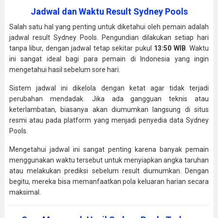
Jadwal dan Waktu Result Sydney Pools
Salah satu hal yang penting untuk diketahui oleh pemain adalah
jadwal result Sydney Pools. Pengundian dilakukan setiap hari
tanpa libur, dengan jadwal tetap sekitar pukul
13:50 WIB
. Waktu
ini sangat ideal bagi para pemain di Indonesia yang ingin
mengetahui hasil sebelum sore hari.
Sistem jadwal ini dikelola dengan ketat agar tidak terjadi
perubahan mendadak. Jika ada gangguan teknis atau
keterlambatan, biasanya akan diumumkan langsung di situs
resmi atau pada platform yang menjadi penyedia data Sydney
Pools.
Mengetahui jadwal ini sangat penting karena banyak pemain
menggunakan waktu tersebut untuk menyiapkan angka taruhan
atau melakukan prediksi sebelum result diumumkan. Dengan
begitu, mereka bisa memanfaatkan pola keluaran harian secara
maksimal.