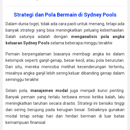
Strategi dan Pola Bermain di Sydney Pools
Dalam dunia togel, tidak ada cara pasti untuk menang, tetapi ada
banyak strategi yang bisa meningkatkan peluang keberhasilan.
Salah satunya adalah dengan
menganalisis pola angka
keluaran Sydney Pools
selama beberapa minggu terakhir.
Pemain berpengalaman biasanya membagi angka ke dalam
kelompok seperti ganjil-genap, besar-kecil, atau pola berurutan.
Dari situ, mereka mencoba melihat kecenderungan tertentu,
misalnya angka ganjil lebih sering keluar dibanding genap dalam
seminggu terakhir.
Selain pola,
manajemen modal
juga menjadi kunci penting.
Banyak pemain yang terlalu terbawa emosi ketika kalah, lalu
meningkatkan taruhan secara drastis. Strategi ini berisiko tinggi
dan sering berujung pada kerugian besar. Sebaiknya gunakan
modal tetap setiap hari dan hindari bermain di luar batas
kemampuan finansial.